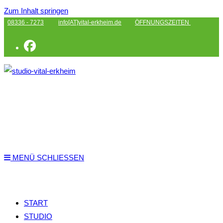
Zum Inhalt springen
08336 - 7273
info[AT]vital-erkheim.de
ÖFFNUNGSZEITEN
MENÜ
SCHLIESSEN
START
STUDIO